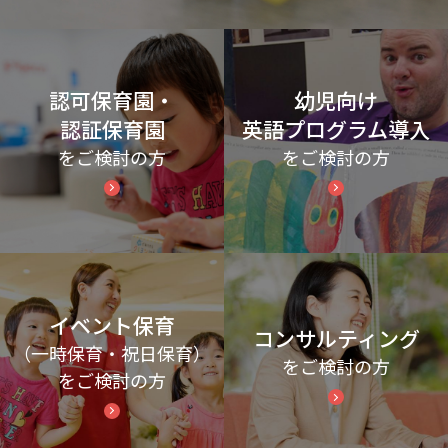
認可保育園・
幼児向け
認証保育園
英語プログラム導入
をご検討の方
をご検討の方
イベント保育
コンサルティング
（一時保育・祝日保育）
をご検討の方
をご検討の方