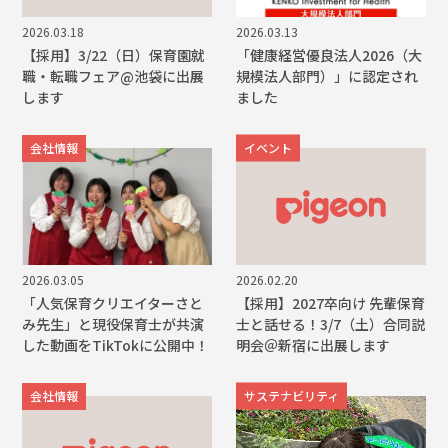
2026.03.18
2026.03.13
【採用】3/22（日）保育園就
「健康経営優良法人2026（大
職・転職フェア@池袋に出展
規模法人部門）」に認定され
します
ました
会社情報
イベント
2026.03.05
2026.02.20
「人気保育クリエイターさと
【採用】2027卒向け 先輩保育
み先生」と現役保育士が共演
士と話せる！3/7（土）合同説
した動画をTikTokに公開中！
明会＠新宿に出展します
会社情報
サステナビリティ